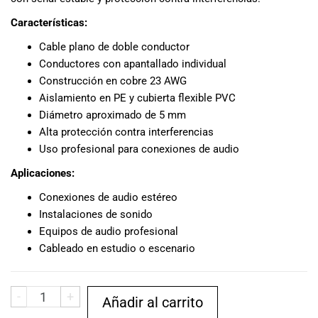
musicales.
Características:
Nuestro equipo
de expertos en
Cable plano de doble conductor
música está
Conductores con apantallado individual
aquí para
Construcción en cobre 23 AWG
ayudarte a
Aislamiento en PE y cubierta flexible PVC
encontrar el
Diámetro aproximado de 5 mm
instrumento o
Alta protección contra interferencias
equipo de
Uso profesional para conexiones de audio
audio
adecuado para
Aplicaciones:
ti, y ofrecerte el
Conexiones de audio estéreo
mejor servicio
al cliente
Instalaciones de sonido
posible.
Equipos de audio profesional
Además,
Cableado en estudio o escenario
ofrecemos
precios
competitivos y
-
+
Añadir al carrito
promociones