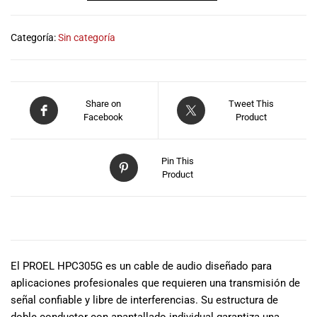
especiales
para nuestros
clientes. Ven a
Categoría:
Sin categoría
visitarnos en
nuestra tienda
física en Quito,
o haz tu
Share on
Tweet This
compra en
Facebook
Product
línea a través
de nuestra
página web y
Pin This
Product
recibe tu
pedido en la
comodidad de
DESCRIPCIÓN
tu hogar.
¡Descubre el
mundo de la
El PROEL HPC305G es un cable de audio diseñado para
música con
aplicaciones profesionales que requieren una transmisión de
Import Music
señal confiable y libre de interferencias. Su estructura de
Ecuador!