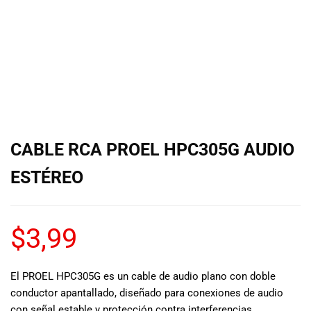
de las mejores
marcas del
mercado,
desde
guitarras, bajos
y baterías
hasta
amplificadores,
mezcladores y
altavoces.
CABLE RCA PROEL HPC305G AUDIO
También
contamos con
ESTÉREO
una selección
de
instrumentos
$
3,99
de viento,
teclados y
accesorios
para satisfacer
El PROEL HPC305G es un cable de audio plano con doble
todas las
conductor apantallado, diseñado para conexiones de audio
necesidades
con señal estable y protección contra interferencias.