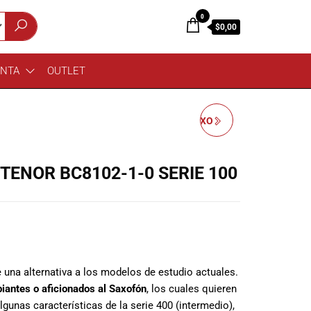
0
$0,00
ENTA
OUTLET
BUFFET CRAMPON SAXO
ALTO BC8401-1-0 SERIE
ENOR BC8102-1-0 SERIE 100
400 LACADO CLARO
 una alternativa a los modelos de estudio actuales.
piantes o aficionados al Saxofón
, los cuales quieren
gunas características de la serie 400 (intermedio),