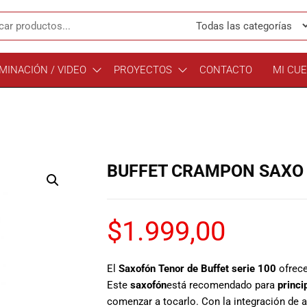
MINACIÓN / VIDEO
PROYECTOS
CONTACTO
MI CU
BUFFET CRAMPON SAXO T
$
1.999,00
El
Saxofón Tenor de Buffet serie 100
ofrece
Este
saxofón
está recomendado para
princi
comenzar a tocarlo. Con la integración de al