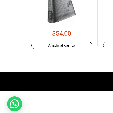
promociones
especiales
para nuestros
clientes. Ven a
visitarnos en
$
54,00
nuestra tienda
física en Quito,
o haz tu
Añadir al carrito
compra en
línea a través
de nuestra
página web y
recibe tu
pedido en la
comodidad de
tu hogar.
¡Descubre el
mundo de la
música con
Import Music