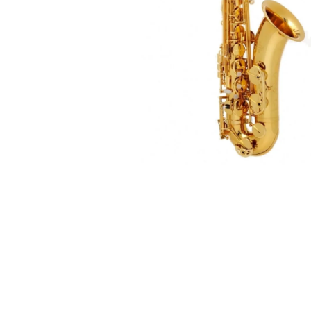
de productos
de las mejores
marcas del
mercado,
desde
guitarras, bajos
y baterías
hasta
amplificadores,
mezcladores y
altavoces.
También
contamos con
una selección
de
instrumentos
de viento,
teclados y
accesorios
para satisfacer