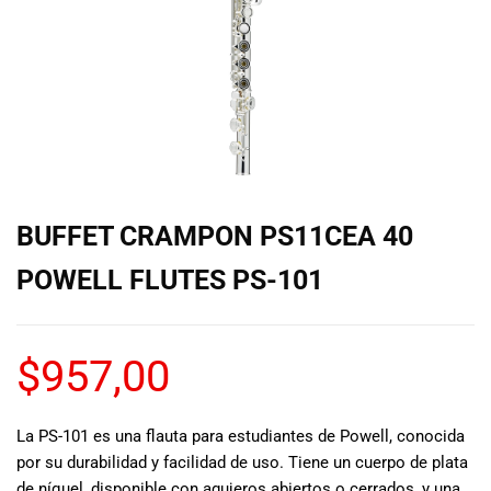
de las mejores
marcas del
mercado,
desde
guitarras, bajos
y baterías
hasta
amplificadores,
mezcladores y
altavoces.
BUFFET CRAMPON PS11CEA 40
También
contamos con
POWELL FLUTES PS-101
una selección
de
instrumentos
$
957,00
de viento,
teclados y
accesorios
para satisfacer
La PS-101 es una flauta para estudiantes de Powell, conocida
todas las
por su durabilidad y facilidad de uso. Tiene un cuerpo de plata
necesidades
de níquel, disponible con agujeros abiertos o cerrados, y una