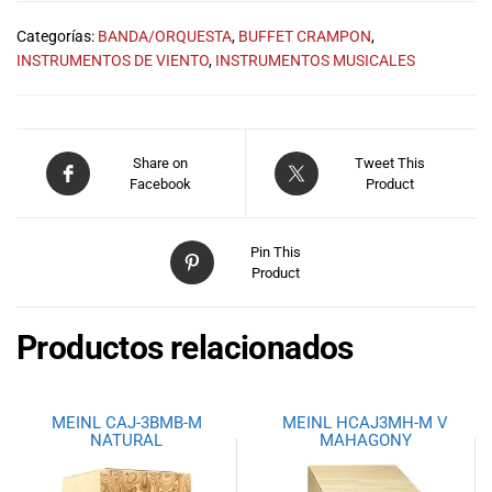
especiales
para nuestros
Categorías:
BANDA/ORQUESTA
,
BUFFET CRAMPON
,
clientes. Ven a
INSTRUMENTOS DE VIENTO
,
INSTRUMENTOS MUSICALES
visitarnos en
nuestra tienda
física en Quito,
o haz tu
Share on
Tweet This
compra en
Facebook
Product
línea a través
de nuestra
página web y
Pin This
recibe tu
Product
pedido en la
comodidad de
Productos relacionados
tu hogar.
¡Descubre el
mundo de la
música con
MEINL CAJ-3BMB-M
MEINL HCAJ3MH-M V
NATURAL
MAHAGONY
Import Music
Ecuador!