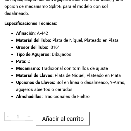
musicales.
opción de mecanismo Split-E para el modelo con sol
Nuestro equipo
desalineado.
de expertos en
Especificaciones Técnicas:
música está
aquí para
Afinación:
A-442
ayudarte a
Material del Tubo:
Plata de Níquel, Plateado en Plata
encontrar el
Grosor del Tubo:
.016″
instrumento o
Tipo de Agujeros:
Dibujados
equipo de
Pata:
C
audio
Mecanismo:
Tradicional con tornillos de ajuste
adecuado para
ti, y ofrecerte el
Material de Llaves:
Plata de Níquel, Plateado en Plata
mejor servicio
Opciones de Llaves:
Sol en línea o desalineado, Y-Arms,
al cliente
agujeros abiertos o cerrados
posible.
Almohadillas:
Tradicionales de Fieltro
Además,
ofrecemos
precios
-
+
Añadir al carrito
competitivos y
promociones