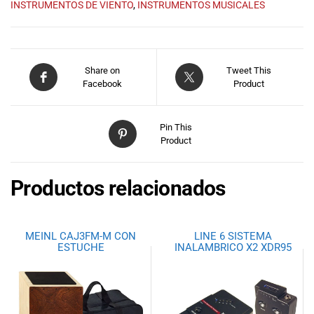
especiales
INSTRUMENTOS DE VIENTO
,
INSTRUMENTOS MUSICALES
para nuestros
clientes. Ven a
visitarnos en
nuestra tienda
Share on
Tweet This
física en Quito,
Facebook
Product
o haz tu
compra en
línea a través
Pin This
Product
de nuestra
página web y
recibe tu
Productos relacionados
pedido en la
comodidad de
tu hogar.
MEINL CAJ3FM-M CON
LINE 6 SISTEMA
¡Descubre el
ESTUCHE
INALAMBRICO X2 XDR95
mundo de la
música con
Import Music
Ecuador!