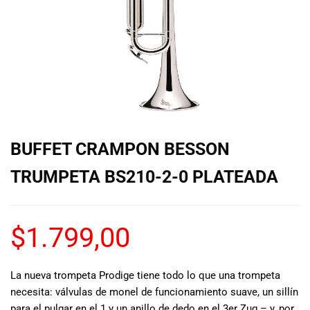
de las mejores
marcas del
mercado,
desde
guitarras, bajos
y baterías
hasta
amplificadores,
mezcladores y
altavoces.
BUFFET CRAMPON BESSON
También
contamos con
TRUMPETA BS210-2-0 PLATEADA
una selección
de
instrumentos
$
1.799,00
de viento,
teclados y
accesorios
para satisfacer
La nueva trompeta Prodige tiene todo lo que una trompeta
todas las
necesita: válvulas de monel de funcionamiento suave, un sillín
necesidades
para el pulgar en el 1 y un anillo de dedo en el 3er Zug – y, por