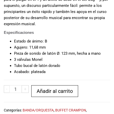
musicales.
supuesto, un discurso particularmente fácil: permite a los
Nuestro equipo
principiantes un éxito rápido y también les apoya en el curso
de expertos en
posterior de su desarrollo musical para encontrar su propia
música está
expresión musical.
aquí para
ayudarte a
Especificaciones
encontrar el
Estado de ánimo: B
instrumento o
Agujero: 11,68 mm
equipo de
Pieza de sonido de latón Ø: 123 mm, hecha a mano
audio
3 válvulas Monel
adecuado para
ti, y ofrecerte el
Tubo bucal de latón dorado
mejor servicio
Acabado: plateada
al cliente
posible.
Además,
-
+
Añadir al carrito
ofrecemos
precios
competitivos y
promociones
Categorías:
BANDA/ORQUESTA
,
BUFFET CRAMPON
,