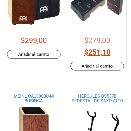
$
299,00
$
279,00
$
251,10
Añadir al carrito
Añadir al carrito
MEINL CAJ300BU-M
HERCULES DS537B
BUBINGA
PEDESTAL DE SAXO ALTO