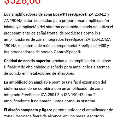
$
528,00
musicales.
Nuestro equipo
Los amplificadores de zona Bose® FreeSpace® ZA 250-LZ y
de expertos en
ZA 190-HZ están diseñados para proporcionar amplificación
música está
básica y ampliación del sistema de sonido cuando se utiliza el
aquí para
ayudarte a
procesamiento de señal frontal de productos como los
encontrar el
amplificadores de zona integrados FreeSpace IZA 250-LZ/IZA
instrumento o
190-HZ, el sistema de música empresarial FreeSpace 4400 y
equipo de
los procesadores de sonido ControlSpace®.
audio
Calidad de sonido superior
gracias a un amplificador de clase
adecuado para
D fiable y de alta calidad diseñado para ampliar los sistemas
ti, y ofrecerte el
mejor servicio
de sonido en instalaciones de altavoces
al cliente
La amplificación ampliable
permite una fácil expansión del
posible.
sistema cuando se combina con un amplificador de zona
Además,
integrado FreeSpace IZA 250-LZ o IZA 190-HZ. Los 2
ofrecemos
amplificadores funcionarán juntos como un sistema
precios
competitivos y
El diseño compacto y ligero
permite colocar el amplificador de
promociones
zona FreeSpace fuera de alcance; en una mesa, escritorio,