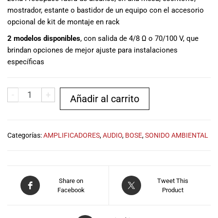
especiales
mostrador, estante o bastidor de un equipo con el accesorio
para nuestros
opcional de kit de montaje en rack
clientes. Ven a
visitarnos en
2 modelos disponibles
, con salida de 4/8 Ω o 70/100 V, que
nuestra tienda
brindan opciones de mejor ajuste para instalaciones
física en Quito,
específicas
o haz tu
compra en
línea a través
-
+
Añadir al carrito
de nuestra
página web y
recibe tu
pedido en la
Categorías:
AMPLIFICADORES
,
AUDIO
,
BOSE
,
SONIDO AMBIENTAL
comodidad de
tu hogar.
¡Descubre el
mundo de la
Share on
Tweet This
música con
Facebook
Product
Import Music
Ecuador!