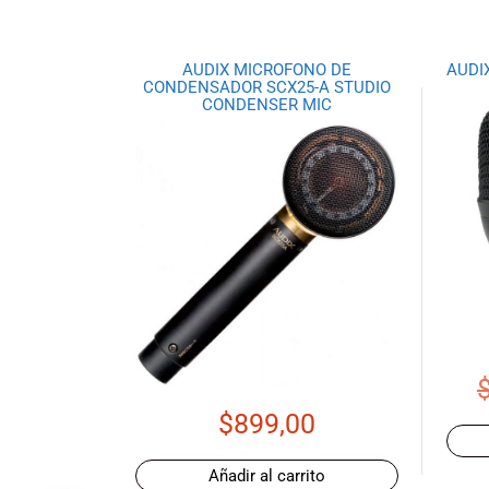
promociones
especiales
para nuestros
AUDIX MICROFONO DE
AUDI
CONDENSADOR SCX25-A STUDIO
clientes. Ven a
CONDENSER MIC
visitarnos en
nuestra tienda
física en Quito,
o haz tu
compra en
línea a través
de nuestra
página web y
recibe tu
pedido en la
comodidad de
tu hogar.
¡Descubre el
$
899,00
mundo de la
música con
Import Music
Añadir al carrito