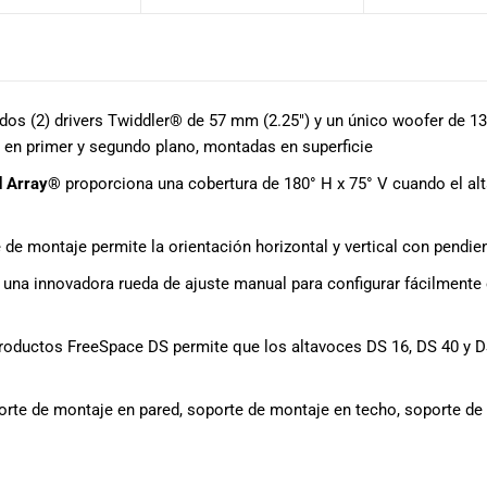
dos (2) drivers Twiddler® de 57 mm (2.25″) y un único woofer de 13
 en primer y segundo plano, montadas en superficie
ed Array®
proporciona una cobertura de 180° H x 75° V cuando el al
e de montaje permite la orientación horizontal y vertical con pendie
una innovadora rueda de ajuste manual para configurar fácilmente e
productos FreeSpace DS permite que los altavoces DS 16, DS 40 y 
rte de montaje en pared, soporte de montaje en techo, soporte d