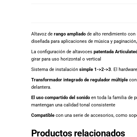
todas las
necesidades
musicales.
DESCRIPCIÓN
Nuestro equipo
de expertos en
Altavoz de
rango ampliado
de alto rendimiento con 
música está
aquí para
diseñada para aplicaciones de música y paginación,
ayudarte a
La configuración de altavoces
patentada Articulat
encontrar el
girar para uso horizontal o vertical
instrumento o
equipo de
Sistema de instalación
simple 1->2->3
. El hardwar
audio
Transformador integrado de regulador múltiple
con 
adecuado para
delantera.
ti, y ofrecerte el
mejor servicio
El uso compartido del sonido
en toda la familia de 
al cliente
mantengan una calidad tonal consistente
posible.
Además,
Compatible
con una serie de accesorios, como sopo
ofrecemos
precios
Productos relacionados
competitivos y