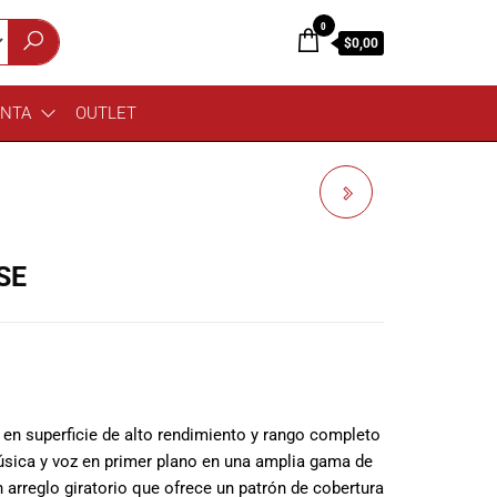
0
$0,00
ENTA
OUTLET
BOSE FREESPACE DS
40SE
SE
 en superficie de alto rendimiento y rango completo
úsica y voz en primer plano en una amplia gama de
 arreglo giratorio que ofrece un patrón de cobertura