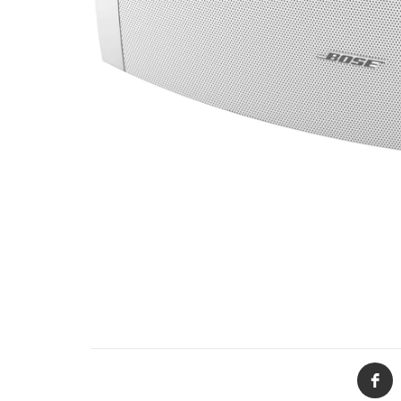
de productos
de las mejores
marcas del
mercado,
desde
guitarras, bajos
y baterías
hasta
amplificadores,
mezcladores y
altavoces.
También
contamos con
una selección
de
instrumentos
de viento,
teclados y
accesorios
para satisfacer