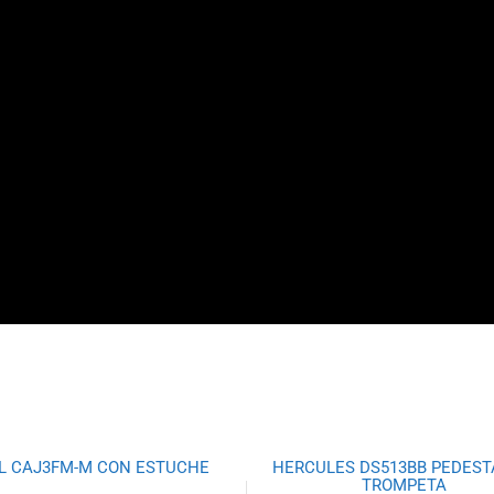
L CAJ3FM-M CON ESTUCHE
HERCULES DS513BB PEDEST
TROMPETA