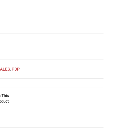
ALES
,
PDP
n This
oduct