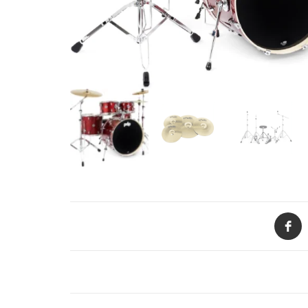
de productos
de las mejores
marcas del
mercado,
desde
guitarras, bajos
y baterías
hasta
amplificadores,
mezcladores y
altavoces.
También
contamos con
una selección
de
instrumentos
de viento,
teclados y
DESCRIPCIÓN
accesorios
para satisfacer