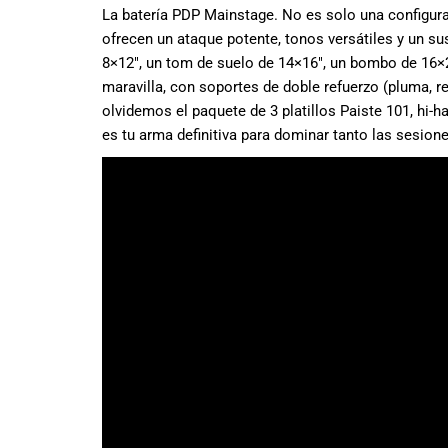
todas las
La batería PDP Mainstage. No es solo una configura
necesidades
ofrecen un ataque potente, tonos versátiles y un s
musicales.
8×12″, un tom de suelo de 14×16″, un bombo de 16×
Nuestro equipo
maravilla, con soportes de doble refuerzo (pluma, re
de expertos en
olvidemos el paquete de 3 platillos Paiste 101, hi-h
música está
aquí para
es tu arma definitiva para dominar tanto las sesion
ayudarte a
encontrar el
instrumento o
equipo de
audio
adecuado para
ti, y ofrecerte el
mejor servicio
al cliente
posible.
Además,
ofrecemos
precios
competitivos y