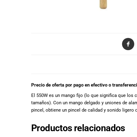
todas las
necesidades
musicales.
Nuestro equipo
de expertos en
música está
aquí para
ayudarte a
encontrar el
instrumento o
DESCRIPCIÓN
equipo de
audio
adecuado para
Precio de oferta por pago en efectivo o transferenc
ti, y ofrecerte el
mejor servicio
El 550W es un mango fijo (lo que significa que los
al cliente
tamaños). Con un mango delgado y uniones de alambr
posible.
pincel, obtiene un pincel de calidad y sonido ligero
Además,
ofrecemos
Productos relacionados
precios
competitivos y