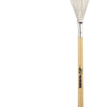
de productos
de las mejores
marcas del
mercado,
desde
guitarras, bajos
y baterías
hasta
amplificadores,
mezcladores y
altavoces.
También
contamos con
una selección
de
instrumentos
de viento,
teclados y
accesorios
para satisfacer