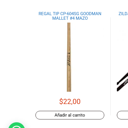
promociones
especiales
REGAL TIP CP-604SG GOODMAN
ZIL
para nuestros
MALLET #4 MAZO
clientes. Ven a
visitarnos en
nuestra tienda
física en Quito,
o haz tu
compra en
línea a través
de nuestra
página web y
recibe tu
pedido en la
comodidad de
tu hogar.
$
22,00
¡Descubre el
mundo de la
Añadir al carrito
música con
Import Music