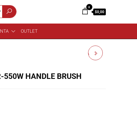
0
$0,00
ENTA
OUTLET
REGAL TIP ESCOBILLA
BR-521R-BJ BLACK OUT
BR-550W HANDLE BRUSH
X BRUSH