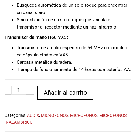
especiales
Búsqueda automática de un solo toque para encontrar
para nuestros
un canal claro.
clientes. Ven a
Sincronización de un solo toque que vincula el
visitarnos en
transmisor al receptor mediante un haz infrarrojo.
nuestra tienda
física en Quito,
Transmisor de mano H60 VX5:
o haz tu
Transmisor de amplio espectro de 64 MHz con módulo
compra en
de cápsula dinámica VX5.
línea a través
Carcasa metálica duradera.
de nuestra
página web y
Tiempo de funcionamiento de 14 horas con baterías AA.
recibe tu
pedido en la
comodidad de
-
+
Añadir al carrito
tu hogar.
¡Descubre el
mundo de la
Categorías:
AUDIX
,
MICROFONOS
,
MICROFONOS
,
MICROFONOS
música con
INALAMBRICO
Import Music
Ecuador!