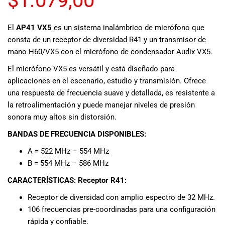
$
1.079,00
musicales.
Nuestro equipo
El
AP41 VX5
es un sistema inalámbrico de micrófono que
de expertos en
consta de un receptor de diversidad R41 y un transmisor de
música está
mano H60/VX5 con el micrófono de condensador Audix VX5.
aquí para
ayudarte a
El micrófono VX5 es versátil y está diseñado para
encontrar el
aplicaciones en el escenario, estudio y transmisión. Ofrece
instrumento o
una respuesta de frecuencia suave y detallada, es resistente a
equipo de
la retroalimentación y puede manejar niveles de presión
audio
sonora muy altos sin distorsión.
adecuado para
ti, y ofrecerte el
BANDAS DE FRECUENCIA DISPONIBLES:
mejor servicio
A = 522 MHz – 554 MHz
al cliente
posible.
B = 554 MHz – 586 MHz
Además,
CARACTERÍSTICAS:
Receptor R41:
ofrecemos
precios
Receptor de diversidad con amplio espectro de 32 MHz.
competitivos y
106 frecuencias pre-coordinadas para una configuración
promociones
rápida y confiable.