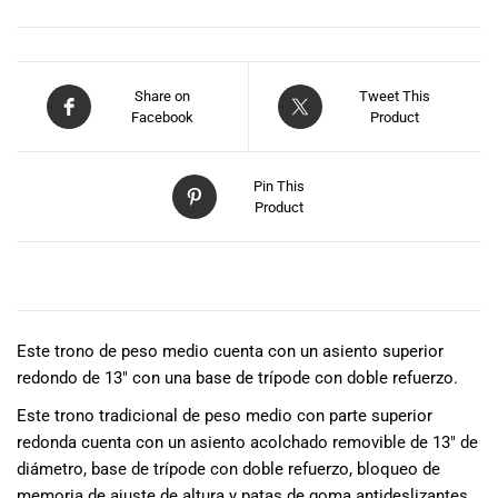
especiales
para nuestros
clientes. Ven a
visitarnos en
Share on
Tweet This
nuestra tienda
Facebook
Product
física en Quito,
o haz tu
compra en
Pin This
línea a través
Product
de nuestra
página web y
recibe tu
DESCRIPCIÓN
pedido en la
comodidad de
tu hogar.
Este trono de peso medio cuenta con un asiento superior
¡Descubre el
redondo de 13″ con una base de trípode con doble refuerzo.
mundo de la
Este trono tradicional de peso medio con parte superior
música con
redonda cuenta con un asiento acolchado removible de 13″ de
Import Music
diámetro, base de trípode con doble refuerzo, bloqueo de
Ecuador!
memoria de ajuste de altura y patas de goma antideslizantes