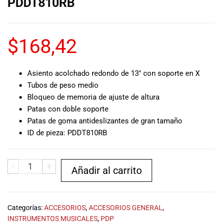
PDDT810RB
musicales.
Nuestro equipo
de expertos en
$
168,42
música está
aquí para
ayudarte a
encontrar el
Asiento acolchado redondo de 13″ con soporte en X
instrumento o
Tubos de peso medio
equipo de
Bloqueo de memoria de ajuste de altura
audio
Patas con doble soporte
adecuado para
Patas de goma antideslizantes de gran tamaño
ti, y ofrecerte el
ID de pieza: PDDT810RB
mejor servicio
al cliente
posible.
-
+
Añadir al carrito
Además,
ofrecemos
precios
competitivos y
Categorías:
ACCESORIOS
,
ACCESORIOS GENERAL
,
promociones
INSTRUMENTOS MUSICALES
,
PDP