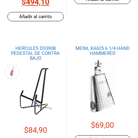
$
494,10
Añadir al carrito
HERCULES DS590B
MEINL KA625 6 1/4 HAND
PEDESTAL DE CONTRA
HAMMERED
BAJO
$
69,00
$
84,90