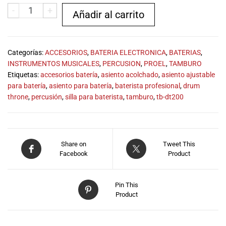
especiales
-
+
Añadir al carrito
para nuestros
clientes. Ven a
visitarnos en
nuestra tienda
Categorías:
ACCESORIOS
,
BATERIA ELECTRONICA
,
BATERIAS
,
física en Quito,
INSTRUMENTOS MUSICALES
,
PERCUSION
,
PROEL
,
TAMBURO
o haz tu
Etiquetas:
accesorios batería
,
asiento acolchado
,
asiento ajustable
compra en
para batería
,
asiento para batería
,
baterista profesional
,
drum
línea a través
throne
,
percusión
,
silla para baterista
,
tamburo
,
tb-dt200
de nuestra
página web y
recibe tu
pedido en la
Share on
Tweet This
comodidad de
Facebook
Product
tu hogar.
¡Descubre el
mundo de la
Pin This
música con
Product
Import Music
Ecuador!