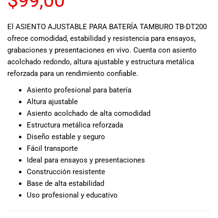
$
99,00
REFORZADA PARA UN
musicales.
Nuestro equipo
El ASIENTO AJUSTABLE PARA BATERÍA TAMBURO TB-DT200
de expertos en
RENDIMIENTO
ofrece comodidad, estabilidad y resistencia para ensayos,
música está
grabaciones y presentaciones en vivo. Cuenta con asiento
aquí para
CONFIABLE.
ayudarte a
acolchado redondo, altura ajustable y estructura metálica
encontrar el
reforzada para un rendimiento confiable.
instrumento o
Asiento profesional para batería
equipo de
Altura ajustable
audio
Asiento acolchado de alta comodidad
adecuado para
Estructura metálica reforzada
ti, y ofrecerte el
mejor servicio
Diseño estable y seguro
al cliente
Fácil transporte
posible.
Ideal para ensayos y presentaciones
Además,
Construcción resistente
ofrecemos
Base de alta estabilidad
precios
Uso profesional y educativo
competitivos y
promociones