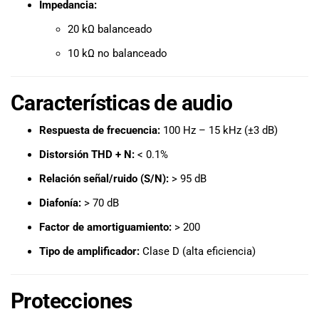
Impedancia:
especiales
para nuestros
20 kΩ balanceado
clientes. Ven a
visitarnos en
10 kΩ no balanceado
nuestra tienda
física en Quito,
Características de audio
o haz tu
compra en
Respuesta de frecuencia:
100 Hz – 15 kHz (±3 dB)
línea a través
de nuestra
Distorsión THD + N:
< 0.1%
página web y
recibe tu
Relación señal/ruido (S/N):
> 95 dB
pedido en la
Diafonía:
> 70 dB
comodidad de
tu hogar.
Factor de amortiguamiento:
> 200
¡Descubre el
Tipo de amplificador:
Clase D (alta eficiencia)
mundo de la
música con
Import Music
Protecciones
Ecuador!