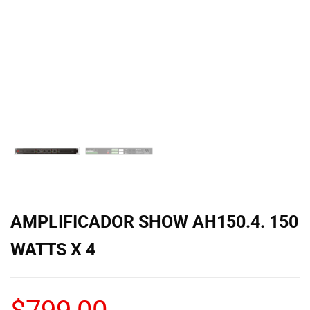
de las mejores
marcas del
mercado,
desde
guitarras, bajos
y baterías
hasta
amplificadores,
mezcladores y
altavoces.
También
contamos con
una selección
de
instrumentos
AMPLIFICADOR SHOW AH150.4. 150
de viento,
teclados y
WATTS X 4
accesorios
para satisfacer
todas las
necesidades