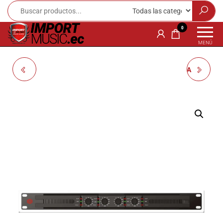
Import
¡Bienvenido a
0
Import Music
Music
MENÚ
Ecuador!
Ecuador
Somos una
AMPLIFICADOR SHOW
tienda
BATERIA ELECTRONICA
especializada
en
AH500.4 270WX4
HAMPBACK MK-0 KIT
instrumentos
musicales,
70/100V
equipo de
audio e
iluminación
para músicos y
amantes de la
música.
Ofrecemos una
amplia gama
de productos