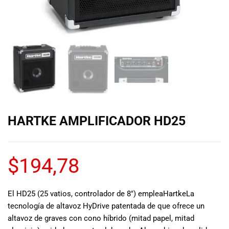
de las mejores
marcas del
mercado,
desde
guitarras, bajos
y baterías
hasta
amplificadores,
mezcladores y
altavoces.
También
HARTKE AMPLIFICADOR HD25
contamos con
una selección
de
instrumentos
$
194,78
de viento,
teclados y
accesorios
El HD25 (25 vatios, controlador de 8″) emplea
Hartke
La
para satisfacer
tecnología de altavoz HyDrive patentada de que ofrece un
todas las
altavoz de graves con cono híbrido (mitad papel, mitad
necesidades