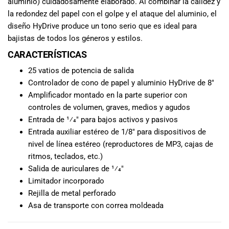
aluminio) cuidadosamente elaborado. Al combinar la calidez y
musicales.
la redondez del papel con el golpe y el ataque del aluminio, el
Nuestro equipo
diseño HyDrive produce un tono serio que es ideal para
de expertos en
bajistas de todos los géneros y estilos.
música está
aquí para
CARACTERÍSTICAS
ayudarte a
25 vatios de potencia de salida
encontrar el
Controlador de cono de papel y aluminio HyDrive de 8″
instrumento o
Amplificador montado en la parte superior con
equipo de
controles de volumen, graves, medios y agudos
audio
Entrada de 1⁄4″ para bajos activos y pasivos
adecuado para
ti, y ofrecerte el
Entrada auxiliar estéreo de 1/8″ para dispositivos de
mejor servicio
nivel de línea estéreo (reproductores de MP3, cajas de
al cliente
ritmos, teclados, etc.)
posible.
Salida de auriculares de 1⁄4″
Además,
Limitador incorporado
ofrecemos
Rejilla de metal perforado
precios
Asa de transporte con correa moldeada
competitivos y
promociones