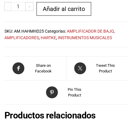
especiales
-
+
Añadir al carrito
para nuestros
clientes. Ven a
visitarnos en
nuestra tienda
SKU:
AM.HAHMHD25
Categorías:
AMPLIFICADOR DE BAJO
,
física en Quito,
AMPLIFICADORES
,
HARTKE
,
INSTRUMENTOS MUSICALES
o haz tu
compra en
línea a través
de nuestra
Share on
Tweet This
página web y
Facebook
Product
recibe tu
pedido en la
comodidad de
Pin This
tu hogar.
Product
¡Descubre el
mundo de la
Productos relacionados
música con
Import Music
Ecuador!