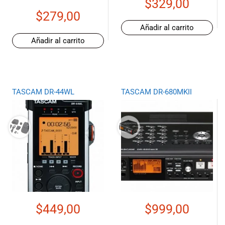
$
329,00
musicales.
$
279,00
Nuestro equipo
Añadir al carrito
de expertos en
Añadir al carrito
música está
aquí para
ayudarte a
encontrar el
instrumento o
TASCAM DR-44WL
TASCAM DR-680MKII
equipo de
audio
adecuado para
ti, y ofrecerte el
mejor servicio
al cliente
posible.
Además,
ofrecemos
precios
competitivos y
$
449,00
$
999,00
promociones