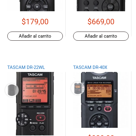
de las mejores
marcas del
mercado,
$
179,00
$
669,00
desde
guitarras, bajos
y baterías
Añadir al carrito
Añadir al carrito
hasta
amplificadores,
mezcladores y
altavoces.
También
TASCAM DR-22WL
TASCAM DR-40X
contamos con
una selección
de
instrumentos
de viento,
teclados y
accesorios
para satisfacer
todas las
necesidades