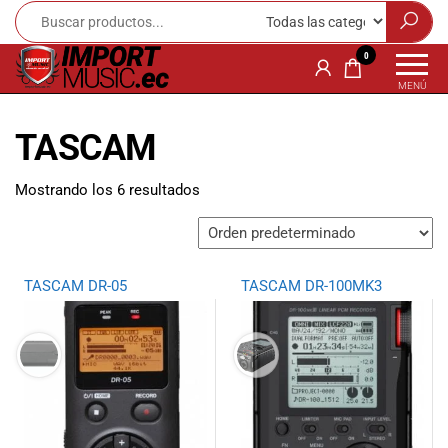
Import
¡Bienvenido a
0
Import Music
Music
MENÚ
Ecuador!
Ecuador
Somos una
TASCAM
tienda
especializada
en
Mostrando los 6 resultados
instrumentos
musicales,
equipo de
audio e
TASCAM DR-05
TASCAM DR-100MK3
iluminación
para músicos y
amantes de la
música.
Ofrecemos una
amplia gama
de productos