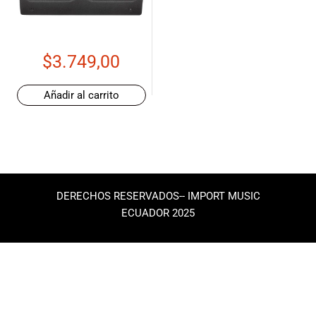
de las mejores
marcas del
mercado,
desde
$
3.749,00
guitarras, bajos
y baterías
hasta
Añadir al carrito
amplificadores,
mezcladores y
altavoces.
También
contamos con
una selección
DERECHOS RESERVADOS-- IMPORT MUSIC
de
ECUADOR 2025
instrumentos
de viento,
teclados y
accesorios
para satisfacer
todas las
necesidades