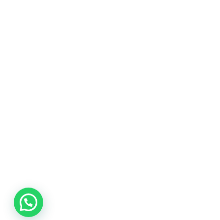
promociones
especiales
para nuestros
clientes. Ven a
visitarnos en
nuestra tienda
física en Quito,
o haz tu
compra en
línea a través
de nuestra
página web y
recibe tu
pedido en la
comodidad de
tu hogar.
¡Descubre el
mundo de la
música con
Import Music