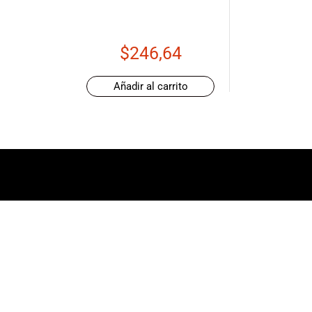
de productos
de las mejores
marcas del
$
246,64
mercado,
desde
guitarras, bajos
Añadir al carrito
y baterías
hasta
amplificadores,
mezcladores y
altavoces.
También
contamos con
una selección
de
instrumentos
de viento,
teclados y
accesorios
para satisfacer