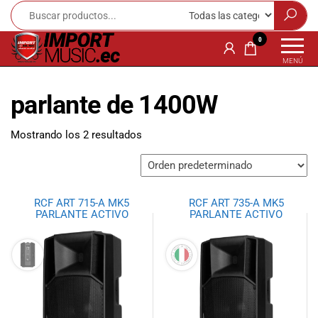
Import
¡Bienvenido a
0
Import Music
Music
MENÚ
Ecuador!
Ecuador
Somos una
parlante de 1400W
tienda
especializada
en
Mostrando los 2 resultados
instrumentos
musicales,
equipo de
audio e
RCF ART 715-A MK5
RCF ART 735-A MK5
iluminación
PARLANTE ACTIVO
PARLANTE ACTIVO
para músicos y
amantes de la
música.
Ofrecemos una
amplia gama
de productos