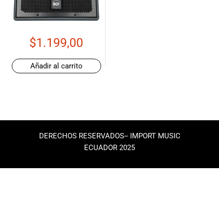
de las mejores
marcas del
mercado,
desde
$
1.199,00
guitarras, bajos
y baterías
hasta
Añadir al carrito
amplificadores,
mezcladores y
altavoces.
También
contamos con
una selección
DERECHOS RESERVADOS-- IMPORT MUSIC
de
ECUADOR 2025
instrumentos
de viento,
teclados y
accesorios
para satisfacer
todas las
necesidades