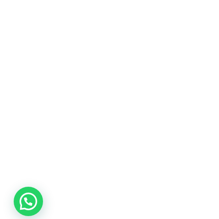
promociones
especiales
para nuestros
clientes. Ven a
visitarnos en
nuestra tienda
física en Quito,
o haz tu
compra en
línea a través
de nuestra
página web y
recibe tu
pedido en la
comodidad de
tu hogar.
¡Descubre el
mundo de la
música con
Import Music