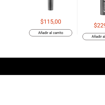
de productos
de las mejores
marcas del
mercado,
$
115,00
desde
$
22
guitarras, bajos
Añadir al carrito
y baterías
Añadir al
hasta
amplificadores,
mezcladores y
altavoces.
También
contamos con
una selección
de
instrumentos
de viento,
teclados y
accesorios
para satisfacer