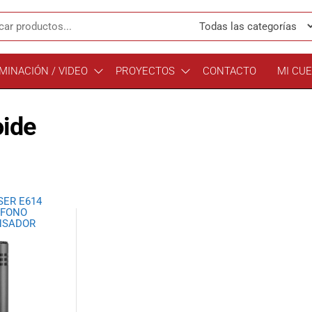
MINACIÓN / VIDEO
PROYECTOS
CONTACTO
MI CU
oide
SER E614
ÓFONO
NSADOR