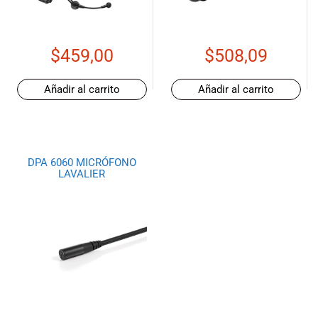
musicales.
Nuestro equipo
de expertos en
$
459,00
$
508,09
música está
aquí para
ayudarte a
Añadir al carrito
Añadir al carrito
encontrar el
instrumento o
equipo de
audio
DPA 6060 MICRÓFONO
adecuado para
LAVALIER
ti, y ofrecerte el
mejor servicio
al cliente
posible.
Además,
ofrecemos
precios
competitivos y
promociones