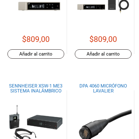
de las mejores
marcas del
mercado,
desde
guitarras, bajos
y baterías
$
809,00
$
809,00
hasta
amplificadores,
Añadir al carrito
Añadir al carrito
mezcladores y
altavoces.
También
contamos con
una selección
SENNHEISER XSW-1 ME3
DPA 4060 MICRÓFONO
de
SISTEMA INALÁMBRICO
LAVALIER
instrumentos
de viento,
teclados y
accesorios
para satisfacer
todas las
necesidades