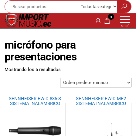
Import
¡Bienvenido a
0
Import Music
Music
MENÚ
Ecuador!
Ecuador
Somos una
micrófono para
tienda
especializada
presentaciones
en
instrumentos
Mostrando los 5 resultados
musicales,
equipo de
audio e
iluminación
para músicos y
SENNHEISER EW-D 835-S
SENNHEISER EW-D ME2
amantes de la
SISTEMA INALÁMBRICO
SISTEMA INALÁMBRICO
música.
Ofrecemos una
amplia gama
de productos