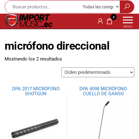
Import
¡Bienvenido a
0
Import Music
Music
MENÚ
Ecuador!
Ecuador
Somos una
micrófono direccional
tienda
especializada
en
Mostrando los 2 resultados
instrumentos
musicales,
equipo de
audio e
DPA 2017 MICRÓFONO
DPA 4098 MICRÓFONO
iluminación
SHOTGUN
CUELLO DE GANSO
para músicos y
amantes de la
música.
Ofrecemos una
amplia gama
de productos