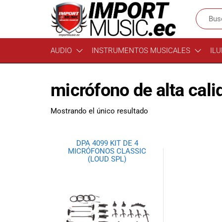
Import
¡Bienvenido a
AUDIO
INSTRUMENTOS MUSICALES
ILU
Import Music
Music
Ecuador!
Ecuador
Somos una
micrófono de alta cali
tienda
especializada
en
Mostrando el único resultado
instrumentos
musicales,
equipo de
DPA 4099 KIT DE 4
audio e
MICRÓFONOS CLASSIC
(LOUD SPL)
iluminación
para músicos y
amantes de la
música.
Ofrecemos una
amplia gama