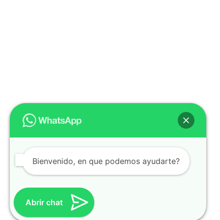
promociones
especiales
para nuestros
clientes. Ven a
visitarnos en
nuestra tienda
física en Quito,
o haz tu
compra en
línea a través
de nuestra
página web y
recibe tu
pedido en la
comodidad de
Bienvenido, en que podemos ayudarte?
tu hogar.
¡Descubre el
mundo de la
Abrir chat
música con
Import Music