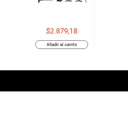
de productos
de las mejores
marcas del
mercado,
desde
$
2.879,18
guitarras, bajos
y baterías
Añadir al carrito
hasta
amplificadores,
mezcladores y
altavoces.
También
contamos con
una selección
de
instrumentos
de viento,
teclados y
accesorios
para satisfacer