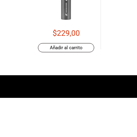
de productos
de las mejores
marcas del
mercado,
desde
$
229,00
guitarras, bajos
y baterías
Añadir al carrito
hasta
amplificadores,
mezcladores y
altavoces.
También
contamos con
una selección
de
instrumentos
de viento,
teclados y
accesorios
para satisfacer