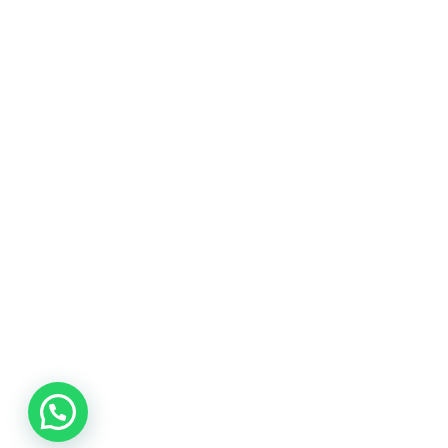
promociones
especiales
para nuestros
clientes. Ven a
visitarnos en
nuestra tienda
física en Quito,
o haz tu
compra en
línea a través
de nuestra
página web y
recibe tu
pedido en la
comodidad de
tu hogar.
¡Descubre el
mundo de la
música con
Import Music