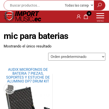
Import
¡Bienvenido a
0
Import Music
Music
MENÚ
Ecuador!
Ecuador
Somos una
mic para baterias
tienda
especializada
en
Mostrando el único resultado
instrumentos
musicales,
equipo de
audio e
AUDIX MICROFONOS DE
iluminación
BATERIA 7 PIEZAS,
para músicos y
SOPORTES Y ESTUCHE DE
ALUMINIO DP7 DRUM KIT
amantes de la
música.
Ofrecemos una
amplia gama
de productos