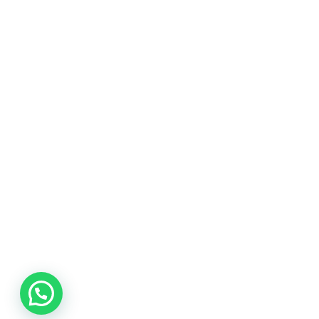
promociones
especiales
para nuestros
clientes. Ven a
visitarnos en
nuestra tienda
física en Quito,
o haz tu
compra en
línea a través
de nuestra
página web y
recibe tu
pedido en la
comodidad de
tu hogar.
¡Descubre el
mundo de la
música con
Import Music