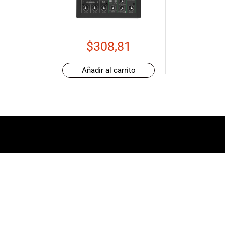
de productos
de las mejores
marcas del
mercado,
$
308,81
desde
guitarras, bajos
Añadir al carrito
y baterías
hasta
amplificadores,
mezcladores y
altavoces.
También
contamos con
una selección
de
instrumentos
de viento,
teclados y
accesorios
para satisfacer