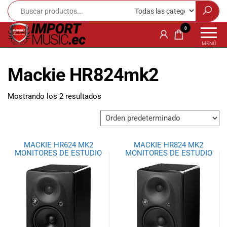
Import
¡Bienvenido a
0
Import Music
Music
MENÚ
Ecuador!
Ecuador
Somos una
Mackie HR824mk2
tienda
especializada
en
Mostrando los 2 resultados
instrumentos
musicales,
equipo de
audio e
MACKIE HR624 MK2
MACKIE HR824 MK2
iluminación
MONITORES DE ESTUDIO
MONITORES DE ESTUDIO
para músicos y
amantes de la
música.
Ofrecemos una
amplia gama
de productos