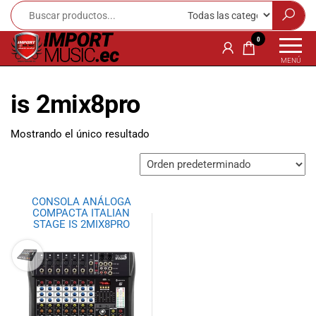
Import
¡Bienvenido a
0
Import Music
Music
MENÚ
Ecuador!
Ecuador
Somos una
is 2mix8pro
tienda
especializada
en
Mostrando el único resultado
instrumentos
musicales,
equipo de
audio e
CONSOLA ANÁLOGA
iluminación
COMPACTA ITALIAN
para músicos y
STAGE IS 2MIX8PRO
amantes de la
música.
Ofrecemos una
amplia gama
de productos