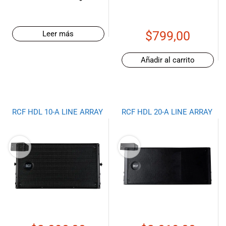
de las mejores
marcas del
mercado,
$
799,00
Leer más
desde
guitarras, bajos
y baterías
Añadir al carrito
hasta
amplificadores,
mezcladores y
altavoces.
También
RCF HDL 10-A LINE ARRAY
RCF HDL 20-A LINE ARRAY
contamos con
una selección
de
instrumentos
de viento,
teclados y
accesorios
para satisfacer
todas las
necesidades