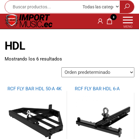
Import
¡Bienvenido a
0
Import Music
Music
MENÚ
Ecuador!
Ecuador
Somos una
HDL
tienda
especializada
en
Mostrando los 6 resultados
instrumentos
musicales,
equipo de
audio e
RCF FLY BAR HDL 50-A 4K
RCF FLY BAR HDL 6-A
iluminación
para músicos y
amantes de la
música.
Ofrecemos una
amplia gama
de productos