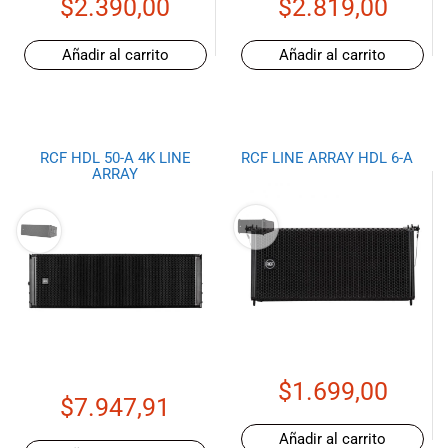
$
2.390,00
$
2.819,00
musicales.
Nuestro equipo
Añadir al carrito
Añadir al carrito
de expertos en
música está
aquí para
ayudarte a
encontrar el
RCF HDL 50-A 4K LINE
RCF LINE ARRAY HDL 6-A
instrumento o
ARRAY
equipo de
audio
adecuado para
ti, y ofrecerte el
mejor servicio
al cliente
posible.
Además,
ofrecemos
$
1.699,00
precios
$
7.947,91
competitivos y
promociones
Añadir al carrito