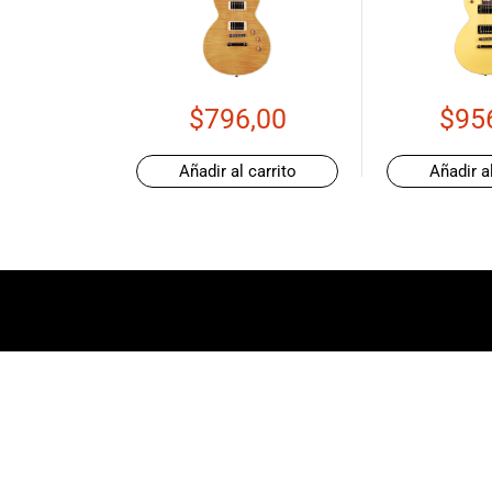
de productos
de las mejores
marcas del
mercado,
desde
$
796,00
$
95
guitarras, bajos
y baterías
Añadir al carrito
Añadir al
hasta
amplificadores,
mezcladores y
altavoces.
También
contamos con
una selección
de
instrumentos
de viento,
teclados y
accesorios
para satisfacer