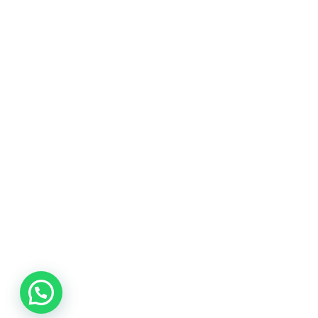
promociones
especiales
para nuestros
clientes. Ven a
visitarnos en
nuestra tienda
física en Quito,
o haz tu
compra en
línea a través
de nuestra
página web y
recibe tu
pedido en la
comodidad de
tu hogar.
¡Descubre el
mundo de la
música con
Import Music