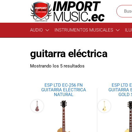
Import
¡Bienvenido a
AUDIO
INSTRUMENTOS MUSICALES
ILU
Import Music
Music
Ecuador!
Ecuador
Somos una
guitarra eléctrica
tienda
especializada
en
Mostrando los 5 resultados
instrumentos
musicales,
equipo de
ESP LTD EC-256 FN
ESP LTD E
audio e
GUITARRA ELÉCTRICA
GUITARRA 
NATURAL
GOLD 
iluminación
para músicos y
amantes de la
música.
Ofrecemos una
amplia gama