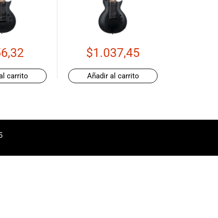
6,32
$
1.037,45
al carrito
Añadir al carrito
5