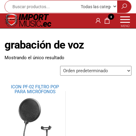
Import
¡Bienvenido a
0
Import Music
Music
MENÚ
Ecuador!
Ecuador
Somos una
grabación de voz
tienda
especializada
en
Mostrando el único resultado
instrumentos
musicales,
equipo de
audio e
ICON PF-02 FILTRO POP
iluminación
PARA MICRÓFONOS
para músicos y
amantes de la
música.
Ofrecemos una
amplia gama
de productos