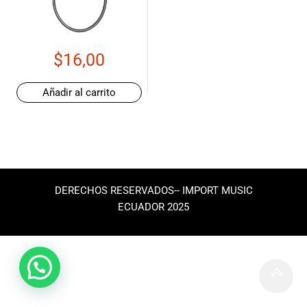
de las mejores
marcas del
mercado,
desde
$
16,00
guitarras, bajos
y baterías
hasta
Añadir al carrito
amplificadores,
mezcladores y
altavoces.
También
contamos con
una selección
DERECHOS RESERVADOS-- IMPORT MUSIC
de
ECUADOR 2025
instrumentos
de viento,
teclados y
accesorios
para satisfacer
todas las
necesidades