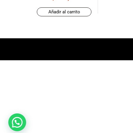
promociones
especiales
Añadir al carrito
para nuestros
clientes. Ven a
visitarnos en
nuestra tienda
física en Quito,
o haz tu
compra en
línea a través
de nuestra
página web y
recibe tu
pedido en la
comodidad de
tu hogar.
¡Descubre el
mundo de la
música con
Import Music