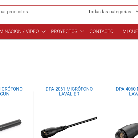
MINACIÓN / VIDEO
PROYECTOS
CONTACTO
MI CU
MICRÓFONO
DPA 2061 MICRÓFONO
DPA 4060
TGUN
LAVALIER
LAV