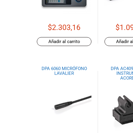
de productos
de las mejores
marcas del
mercado,
$
2.303,16
$
1.0
desde
guitarras, bajos
Añadir al carrito
Añadir al
y baterías
hasta
amplificadores,
mezcladores y
DPA 6060 MICRÓFONO
DPA AC409
altavoces.
LAVALIER
INSTR
También
ACOR
contamos con
una selección
de
instrumentos
de viento,
teclados y
accesorios
para satisfacer