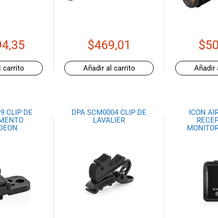
94,35
$
469,01
$
50
 carrito
Añadir al carrito
Añadir 
9 CLIP DE
DPA SCM0004 CLIP DE
ICON AI
UMENTO
LAVALIER
RECEP
DEON
MONITOR