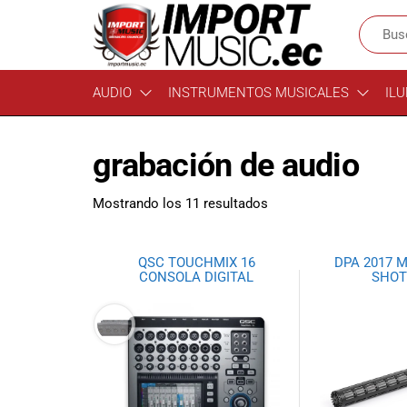
Import
¡Bienvenido a
AUDIO
INSTRUMENTOS MUSICALES
ILU
Import Music
Music
Ecuador!
Ecuador
Somos una
grabación de audio
tienda
especializada
en
Mostrando los 11 resultados
instrumentos
musicales,
equipo de
QSC TOUCHMIX 16
DPA 2017 
audio e
CONSOLA DIGITAL
SHO
iluminación
para músicos y
amantes de la
música.
Ofrecemos una
amplia gama