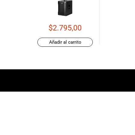
de productos
de las mejores
marcas del
mercado,
$
2.795,00
desde
guitarras, bajos
Añadir al carrito
y baterías
hasta
amplificadores,
mezcladores y
altavoces.
También
contamos con
una selección
de
instrumentos
de viento,
teclados y
accesorios
para satisfacer