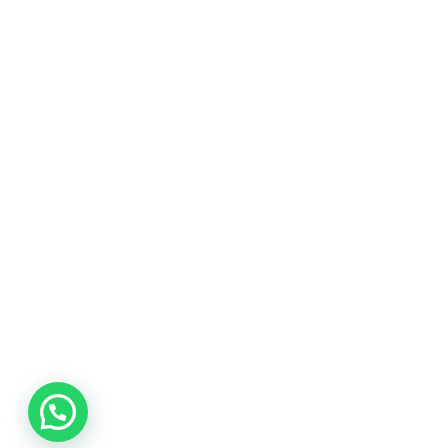
promociones
especiales
para nuestros
clientes. Ven a
visitarnos en
nuestra tienda
física en Quito,
o haz tu
compra en
línea a través
de nuestra
página web y
recibe tu
pedido en la
comodidad de
tu hogar.
¡Descubre el
mundo de la
música con
Import Music