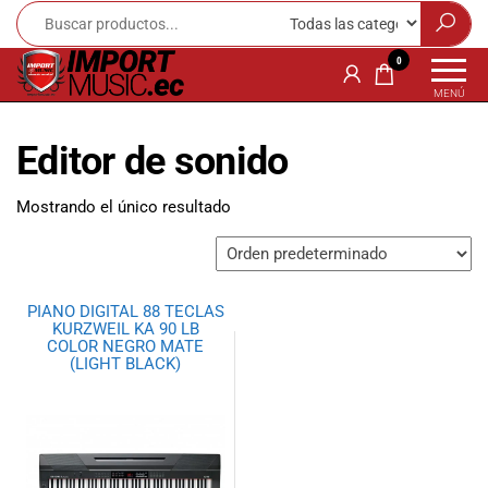
Import
¡Bienvenido a
0
Import Music
Music
MENÚ
Ecuador!
Ecuador
Somos una
Editor de sonido
tienda
especializada
en
Mostrando el único resultado
instrumentos
musicales,
equipo de
audio e
PIANO DIGITAL 88 TECLAS
iluminación
KURZWEIL KA 90 LB
para músicos y
COLOR NEGRO MATE
(LIGHT BLACK)
amantes de la
música.
Ofrecemos una
amplia gama
de productos