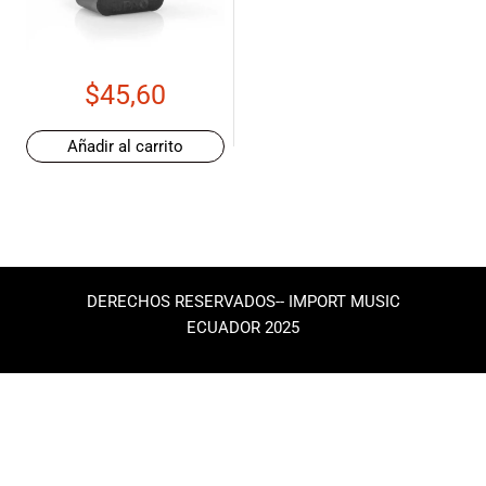
de las mejores
marcas del
mercado,
desde
$
45,60
guitarras, bajos
y baterías
hasta
Añadir al carrito
amplificadores,
mezcladores y
altavoces.
También
contamos con
una selección
DERECHOS RESERVADOS-- IMPORT MUSIC
de
ECUADOR 2025
instrumentos
de viento,
teclados y
accesorios
para satisfacer
todas las
necesidades