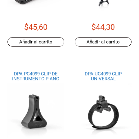
de las mejores
marcas del
mercado,
desde
$
45,60
$
44,30
guitarras, bajos
y baterías
hasta
Añadir al carrito
Añadir al carrito
amplificadores,
mezcladores y
altavoces.
También
DPA PC4099 CLIP DE
DPA UC4099 CLIP
contamos con
INSTRUMENTO PIANO
UNIVERSAL
una selección
de
instrumentos
de viento,
teclados y
accesorios
para satisfacer
todas las
necesidades