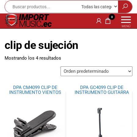
Import
¡Bienvenido a
0
Import Music
Music
MENÚ
Ecuador!
Ecuador
Somos una
clip de sujeción
tienda
especializada
en
Mostrando los 4 resultados
instrumentos
musicales,
equipo de
audio e
DPA CM4099 CLIP DE
DPA GC4099 CLIP DE
iluminación
INSTRUMENTO VIENTOS
INSTRUMENTO GUITARRA
para músicos y
amantes de la
música.
Ofrecemos una
amplia gama
de productos