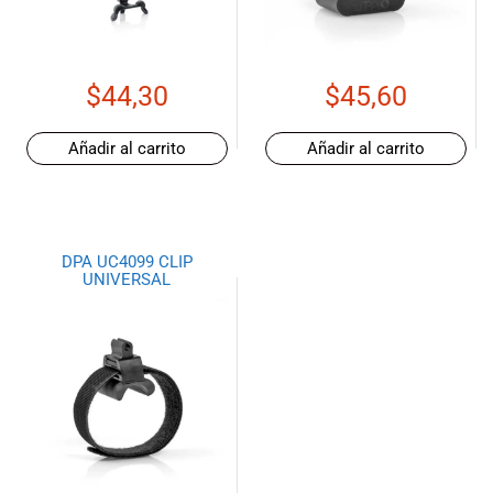
de las mejores
marcas del
mercado,
desde
$
44,30
$
45,60
guitarras, bajos
y baterías
hasta
Añadir al carrito
Añadir al carrito
amplificadores,
mezcladores y
altavoces.
También
DPA UC4099 CLIP
contamos con
UNIVERSAL
una selección
de
instrumentos
de viento,
teclados y
accesorios
para satisfacer
todas las
necesidades