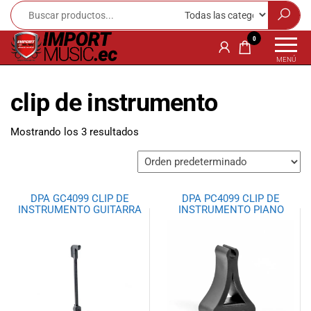
Import
¡Bienvenido a
0
Import Music
Music
MENÚ
Ecuador!
Ecuador
Somos una
clip de instrumento
tienda
especializada
en
Mostrando los 3 resultados
instrumentos
musicales,
equipo de
audio e
DPA GC4099 CLIP DE
DPA PC4099 CLIP DE
iluminación
INSTRUMENTO GUITARRA
INSTRUMENTO PIANO
para músicos y
amantes de la
música.
Ofrecemos una
amplia gama
de productos