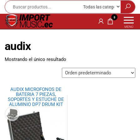
Import
¡Bienvenido a
0
Import Music
Music
MENÚ
Ecuador!
Ecuador
Somos una
audix
tienda
especializada
en
Mostrando el único resultado
instrumentos
musicales,
equipo de
audio e
AUDIX MICROFONOS DE
iluminación
BATERIA 7 PIEZAS,
para músicos y
SOPORTES Y ESTUCHE DE
ALUMINIO DP7 DRUM KIT
amantes de la
música.
Ofrecemos una
amplia gama
de productos