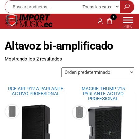
Import
¡Bienvenido a
0
Import Music
Music
MENÚ
Ecuador!
Ecuador
Somos una
Altavoz bi-amplificado
tienda
especializada
en
Mostrando los 2 resultados
instrumentos
musicales,
equipo de
audio e
RCF ART 912-A PARLANTE
MACKIE THUMP 215
iluminación
ACTIVO PROFESIONAL
PARLANTE ACTIVO
para músicos y
PROFESIONAL
amantes de la
música.
Ofrecemos una
amplia gama
de productos