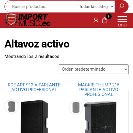
Import
¡Bienvenido a
0
Import Music
Music
MENÚ
Ecuador!
Ecuador
Somos una
Altavoz activo
tienda
especializada
en
Mostrando los 2 resultados
instrumentos
musicales,
equipo de
audio e
RCF ART 912-A PARLANTE
MACKIE THUMP 215
iluminación
ACTIVO PROFESIONAL
PARLANTE ACTIVO
para músicos y
PROFESIONAL
amantes de la
música.
Ofrecemos una
amplia gama
de productos