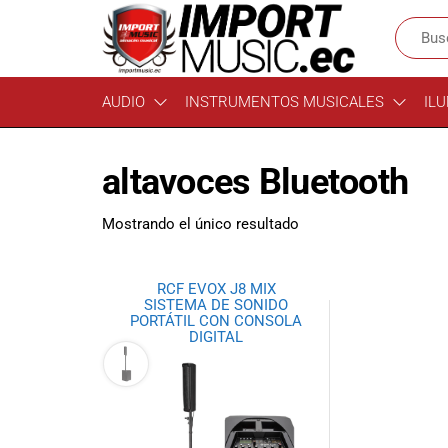
Import
¡Bienvenido a
AUDIO
INSTRUMENTOS MUSICALES
ILU
Import Music
Music
Ecuador!
Ecuador
Somos una
altavoces Bluetooth
tienda
especializada
en
Mostrando el único resultado
instrumentos
musicales,
equipo de
RCF EVOX J8 MIX
audio e
SISTEMA DE SONIDO
PORTÁTIL CON CONSOLA
iluminación
DIGITAL
para músicos y
amantes de la
música.
Ofrecemos una
amplia gama