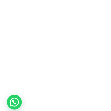
promociones
especiales
para nuestros
clientes. Ven a
visitarnos en
nuestra tienda
física en Quito,
o haz tu
compra en
línea a través
de nuestra
página web y
recibe tu
pedido en la
comodidad de
tu hogar.
¡Descubre el
mundo de la
música con
Import Music