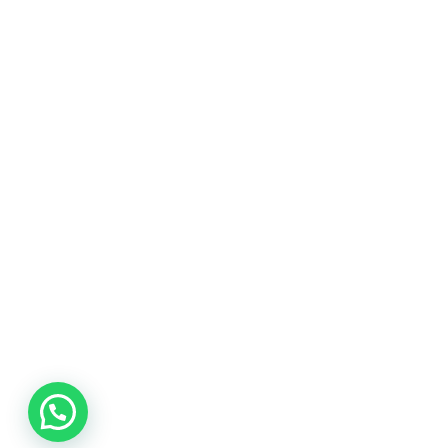
promociones
especiales
para nuestros
clientes. Ven a
visitarnos en
nuestra tienda
física en Quito,
o haz tu
compra en
línea a través
de nuestra
página web y
recibe tu
pedido en la
comodidad de
tu hogar.
¡Descubre el
mundo de la
música con
Import Music