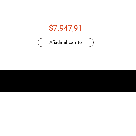
de productos
de las mejores
marcas del
mercado,
$
7.947,91
desde
guitarras, bajos
Añadir al carrito
y baterías
hasta
amplificadores,
mezcladores y
altavoces.
También
contamos con
una selección
de
instrumentos
de viento,
teclados y
accesorios
para satisfacer