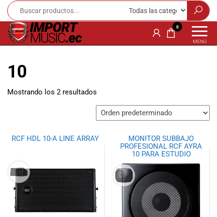
Import
¡Bienvenido a
0
Import Music
Music
MENÚ
Ecuador!
Ecuador
Somos una
10
tienda
especializada
en
Mostrando los 2 resultados
instrumentos
musicales,
equipo de
audio e
RCF HDL 10-A LINE ARRAY
MONITOR SUBBAJO
iluminación
PROFESIONAL RCF AYRA
para músicos y
10 PARA ESTUDIO
amantes de la
música.
Ofrecemos una
amplia gama
de productos