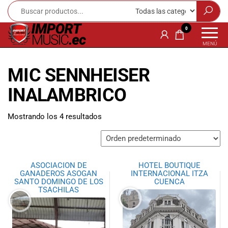
Import
¡Bienvenido a
0
Import Music
Music
MENÚ
Ecuador!
Ecuador
Somos una
MIC SENNHEISER
tienda
especializada
INALAMBRICO
en
instrumentos
Mostrando los 4 resultados
musicales,
equipo de
audio e
iluminación
para músicos y
ASOCIACION DE
HOTEL BOUTIQUE
amantes de la
GANADEROS ASOGAN
INTERNACIONAL ITZA
SANTO DOMINGO DE LOS
CUENCA
música.
TSACHILAS
Ofrecemos una
amplia gama
de productos