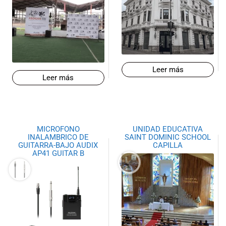
de las mejores
marcas del
mercado,
desde
guitarras, bajos
y baterías
hasta
Leer más
Leer más
amplificadores,
mezcladores y
altavoces.
También
contamos con
MICROFONO
UNIDAD EDUCATIVA
una selección
INALAMBRICO DE
SAINT DOMINIC SCHOOL
de
GUITARRA-BAJO AUDIX
CAPILLA
AP41 GUITAR B
instrumentos
de viento,
teclados y
accesorios
para satisfacer
todas las
necesidades