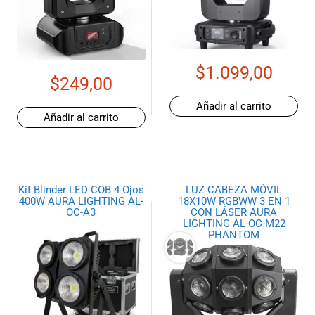
de las mejores
marcas del
mercado,
desde
guitarras, bajos
$
1.099,00
y baterías
$
249,00
hasta
Añadir al carrito
amplificadores,
Añadir al carrito
mezcladores y
altavoces.
También
contamos con
una selección
Kit Blinder LED COB 4 Ojos
LUZ CABEZA MÓVIL
400W AURA LIGHTING AL-
18X10W RGBWW 3 EN 1
de
OC-A3
CON LÁSER AURA
instrumentos
LIGHTING AL-OC-M22
de viento,
PHANTOM
teclados y
accesorios
para satisfacer
todas las
necesidades