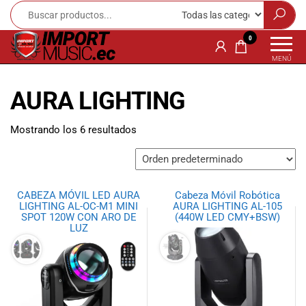
Import
¡Bienvenido a
0
Import Music
Music
MENÚ
Ecuador!
Ecuador
Somos una
AURA LIGHTING
tienda
especializada
en
Mostrando los 6 resultados
instrumentos
musicales,
equipo de
audio e
CABEZA MÓVIL LED AURA
Cabeza Móvil Robótica
iluminación
LIGHTING AL-OC-M1 MINI
AURA LIGHTING AL-105
para músicos y
SPOT 120W CON ARO DE
(440W LED CMY+BSW)
LUZ
amantes de la
música.
Ofrecemos una
amplia gama
de productos