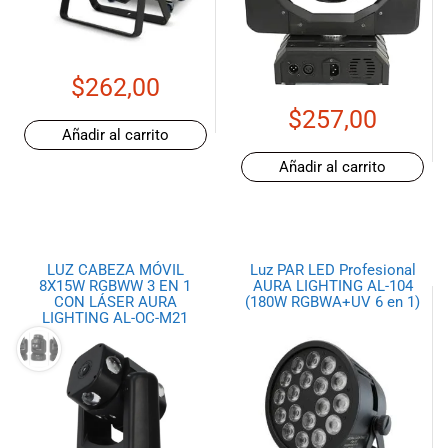
musicales.
Nuestro equipo
de expertos en
música está
$
262,00
aquí para
$
257,00
ayudarte a
Añadir al carrito
encontrar el
Añadir al carrito
instrumento o
equipo de
audio
adecuado para
ti, y ofrecerte el
LUZ CABEZA MÓVIL
Luz PAR LED Profesional
mejor servicio
8X15W RGBWW 3 EN 1
AURA LIGHTING AL-104
al cliente
CON LÁSER AURA
(180W RGBWA+UV 6 en 1)
LIGHTING AL-OC-M21
posible.
Además,
ofrecemos
precios
competitivos y
promociones