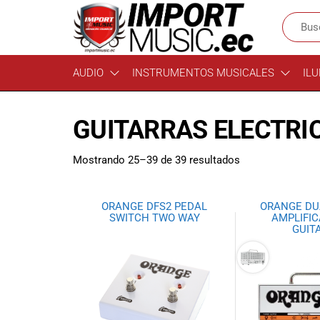
Import
¡Bienvenido a
AUDIO
INSTRUMENTOS MUSICALES
ILU
Import Music
Music
Ecuador!
Ecuador
Somos una
GUITARRAS ELECTRI
tienda
especializada
en
Mostrando 25–39 de 39 resultados
instrumentos
musicales,
equipo de
ORANGE DFS2 PEDAL
ORANGE DU
audio e
SWITCH TWO WAY
AMPLIFI
GUIT
iluminación
para músicos y
amantes de la
música.
Ofrecemos una
amplia gama