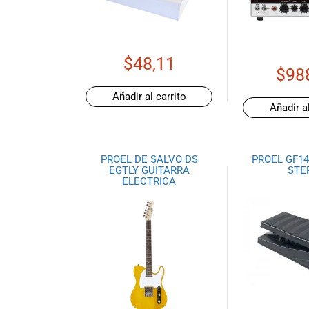
de productos
de las mejores
marcas del
mercado,
$
48,11
desde
$
98
guitarras, bajos
Añadir al carrito
y baterías
Añadir al
hasta
amplificadores,
mezcladores y
PROEL DE SALVO DS
PROEL GF1
altavoces.
EGTLY GUITARRA
STE
También
ELECTRICA
contamos con
una selección
de
instrumentos
de viento,
teclados y
accesorios
para satisfacer