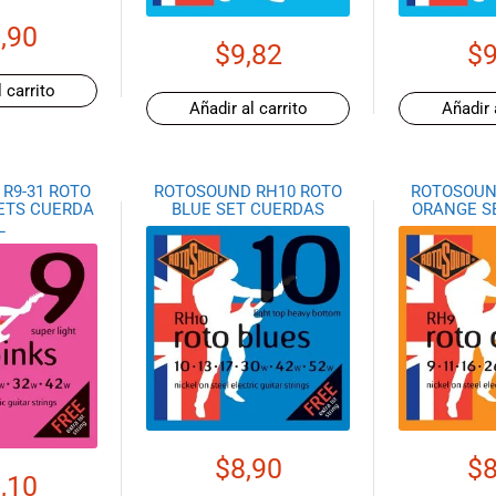
,90
$
9,82
$
9
 carrito
Añadir al carrito
Añadir 
R9-31 ROTO
ROTOSOUND RH10 ROTO
ROTOSOUN
SETS CUERDA
BLUE SET CUERDAS
ORANGE S
L
$
8,90
$
8
,10