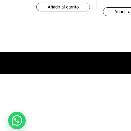
promociones
Añadir al carrito
especiales
Añadir al
para nuestros
clientes. Ven a
visitarnos en
nuestra tienda
física en Quito,
o haz tu
compra en
línea a través
de nuestra
página web y
recibe tu
pedido en la
comodidad de
tu hogar.
¡Descubre el
mundo de la
música con
Import Music