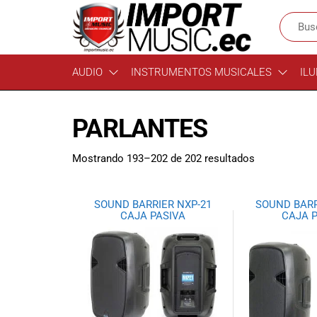
Import
¡Bienvenido a
AUDIO
INSTRUMENTOS MUSICALES
ILU
Import Music
Music
Ecuador!
Ecuador
Somos una
PARLANTES
tienda
especializada
en
Mostrando 193–202 de 202 resultados
instrumentos
musicales,
equipo de
SOUND BARRIER NXP-21
SOUND BARR
audio e
CAJA PASIVA
CAJA 
iluminación
para músicos y
amantes de la
música.
Ofrecemos una
amplia gama