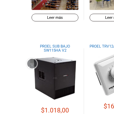
todas las
necesidades
musicales.
Nuestro equipo
Leer más
Leer
de expertos en
música está
aquí para
ayudarte a
encontrar el
PROEL SUB BAJO
PROEL TRV12
SW115HA V2
instrumento o
equipo de
audio
adecuado para
ti, y ofrecerte el
mejor servicio
al cliente
posible.
Además,
ofrecemos
$
16
precios
$
1.018,00
competitivos y