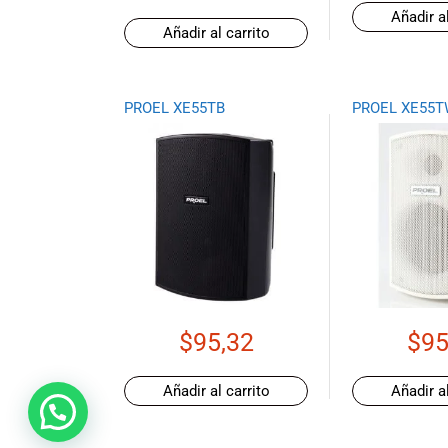
promociones
Añadir al
Añadir al carrito
especiales
para nuestros
clientes. Ven a
visitarnos en
PROEL XE55TB
PROEL XE55T
nuestra tienda
física en Quito,
o haz tu
compra en
línea a través
de nuestra
página web y
recibe tu
pedido en la
comodidad de
$
95,32
$
95
tu hogar.
¡Descubre el
mundo de la
Añadir al carrito
Añadir al
música con
Import Music