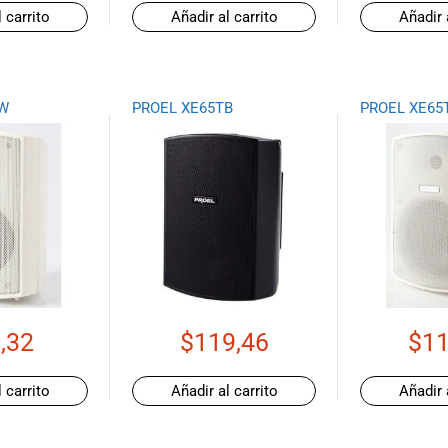
 carrito
Añadir al carrito
Añadir 
W
PROEL XE65TB
PROEL XE65
,32
$
119,46
$
11
 carrito
Añadir al carrito
Añadir 