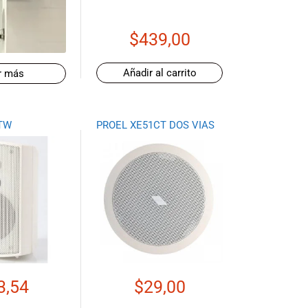
$
439,00
Añadir al carrito
r más
TW
PROEL XE51CT DOS VIAS
3,54
$
29,00