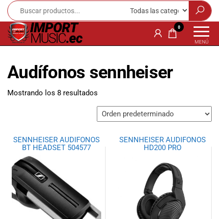
Import
¡Bienvenido a
0
Import Music
Music
MENÚ
Ecuador!
Ecuador
Somos una
Audífonos sennheiser
tienda
especializada
en
Mostrando los 8 resultados
instrumentos
musicales,
equipo de
audio e
SENNHEISER AUDIFONOS
SENNHEISER AUDIFONOS
iluminación
BT HEADSET 504577
HD200 PRO
para músicos y
amantes de la
música.
Ofrecemos una
amplia gama
de productos