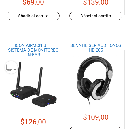
$
69,00
$
139,00
especiales
para nuestros
clientes. Ven a
Añadir al carrito
Añadir al carrito
visitarnos en
nuestra tienda
física en Quito,
o haz tu
ICON AIRMON UHF
SENNHEISER AUDIFONOS
compra en
SISTEMA DE MONITOREO
HD 205
línea a través
IN-EAR
de nuestra
página web y
recibe tu
pedido en la
comodidad de
tu hogar.
¡Descubre el
mundo de la
música con
$
109,00
Import Music
$
126,00
Ecuador!