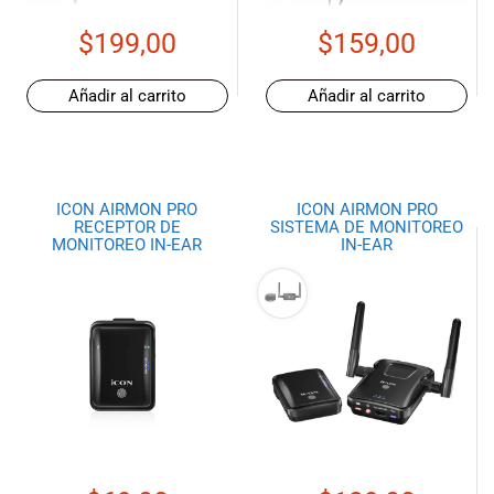
musicales.
$
199,00
$
159,00
Nuestro equipo
de expertos en
música está
Añadir al carrito
Añadir al carrito
aquí para
ayudarte a
encontrar el
instrumento o
ICON AIRMON PRO
ICON AIRMON PRO
equipo de
RECEPTOR DE
SISTEMA DE MONITOREO
audio
MONITOREO IN-EAR
IN-EAR
adecuado para
ti, y ofrecerte el
mejor servicio
al cliente
posible.
Además,
ofrecemos
precios
competitivos y
promociones