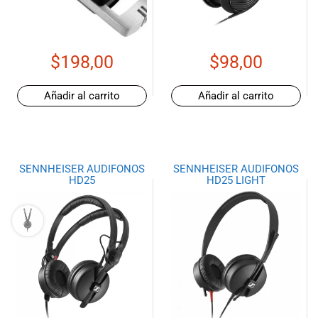
de las mejores
marcas del
mercado,
desde
$
198,00
$
98,00
guitarras, bajos
y baterías
hasta
Añadir al carrito
Añadir al carrito
amplificadores,
mezcladores y
altavoces.
También
SENNHEISER AUDIFONOS
SENNHEISER AUDIFONOS
contamos con
HD25
HD25 LIGHT
una selección
de
instrumentos
de viento,
teclados y
accesorios
para satisfacer
todas las
necesidades