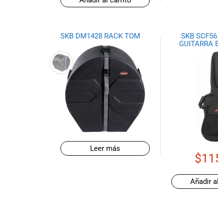
Ecuador!
SKB DM1428 RACK TOM
SKB SCF5
GUITARRA 
Leer más
$
11
Añadir al