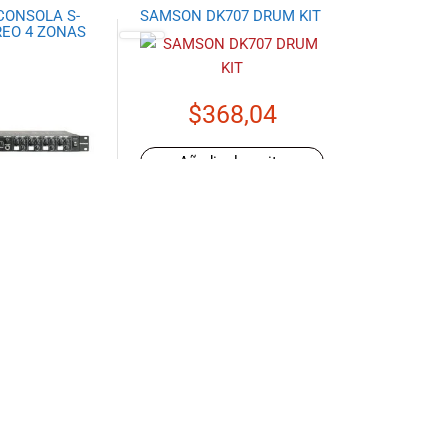
ONSOLA S-
SAMSON DK707 DRUM KIT
EO 4 ZONAS
$
368,04
Añadir al carrito
r más
DESTALES DE
SAMSON PEDESTALES
 DE ESTUDIO
PARLANTES LS2
0 PAR