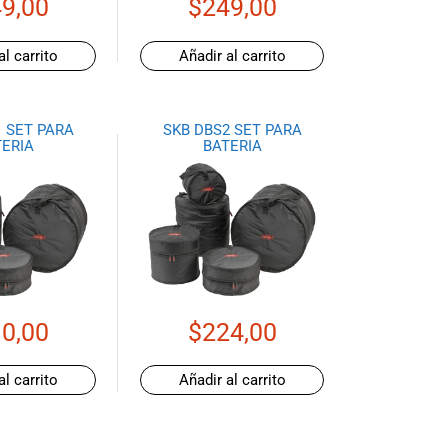
9,00
$
249,00
al carrito
Añadir al carrito
 SET PARA
SKB DBS2 SET PARA
ERIA
BATERIA
0,00
$
224,00
al carrito
Añadir al carrito