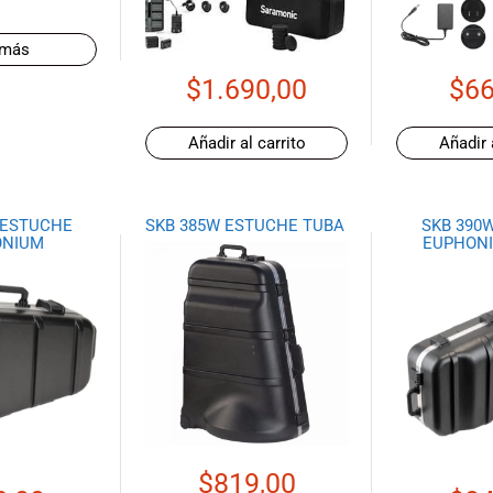
 más
$
1.690,00
$
66
Añadir al carrito
Añadir 
 ESTUCHE
SKB 385W ESTUCHE TUBA
SKB 390
ONIUM
EUPHONI
$
819,00