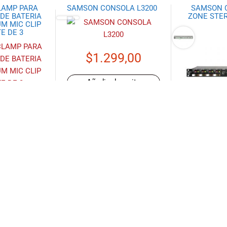
LAMP PARA
SAMSON CONSOLA L3200
SAMSON C
DE BATERIA
ZONE STER
M MIC CLIP
E DE 3
$
1.299,00
Añadir al carrito
,90
 carrito
Lee
NITORES DE
SAMSON PARLANTE
SAMSON PE
ESOLV SE5
AMPLIFICADO D210
MONITORES
MS20