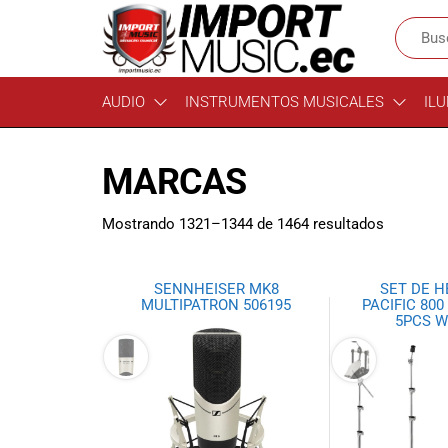
Import
¡Bienvenido a
AUDIO
INSTRUMENTOS MUSICALES
ILU
Import Music
Music
Ecuador!
Ecuador
Somos una
MARCAS
tienda
especializada
en
Mostrando 1321–1344 de 1464 resultados
instrumentos
musicales,
equipo de
SENNHEISER MK8
SET DE 
audio e
MULTIPATRON 506195
PACIFIC 800
5PCS W
iluminación
para músicos y
amantes de la
música.
Ofrecemos una
amplia gama