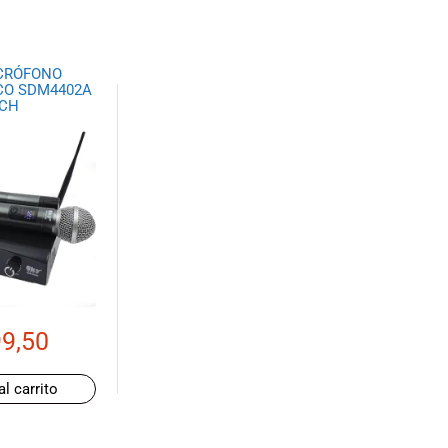
CRÓFONO
CO SDM4402A
CH
9,50
al carrito