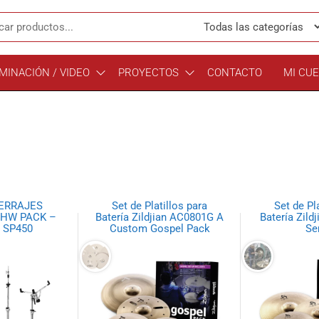
MINACIÓN / VIDEO
PROYECTOS
CONTACTO
MI CU
HERRAJES
Set de Platillos para
Set de Pl
 HW PACK –
Batería Zildjian AC0801G A
Batería Zild
 SP450
Custom Gospel Pack
Se