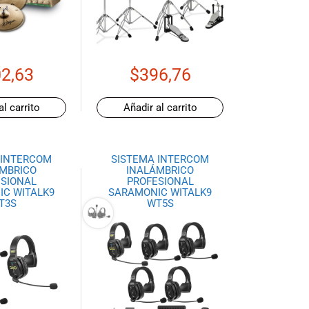
2,63
$
396,76
al carrito
Añadir al carrito
 INTERCOM
SISTEMA INTERCOM
MBRICO
INALÁMBRICO
SIONAL
PROFESIONAL
C WITALK9
SARAMONIC WITALK9
T3S
WT5S