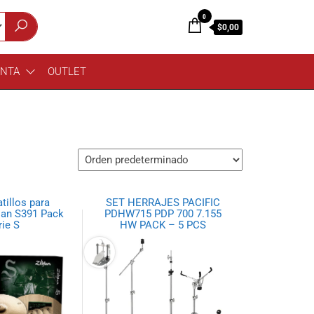
0
$0,00
ENTA
OUTLET
atillos para
SET HERRAJES PACIFIC
jian S391 Pack
PDHW715 PDP 700 7.155
rie S
HW PACK – 5 PCS