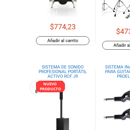
de productos
de las mejores
marcas del
mercado,
$
774,23
desde
$
47
guitarras, bajos
Añadir al carrito
y baterías
Añadir al
hasta
amplificadores,
mezcladores y
SISTEMA DE SONIDO
SISTEMA I
altavoces.
PROFESIONAL PORTÁTIL
PARA GUITA
También
ACTIVO RCF J9
PROEL
contamos con
NUEVO
una selección
PRODUCTO
de
instrumentos
de viento,
teclados y
accesorios
para satisfacer