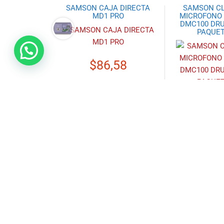
SAMSON CAJA DIRECTA
SAMSON C
MD1 PRO
MICROFONO 
DMC100 DRU
PAQUET
$
86,58
Añadir al carrito
$
29
Añadir al
SAMSON MICRÓFONO
SAMSON MO
DINÁMICO Q6
ESTUDIO R