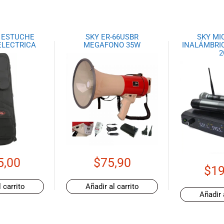
6 ESTUCHE
SKY ER-66USBR
SKY MI
ELECTRICA
MEGAFONO 35W
INALÁMBRI
2
5,00
$
75,90
$
19
 carrito
Añadir al carrito
Añadir 