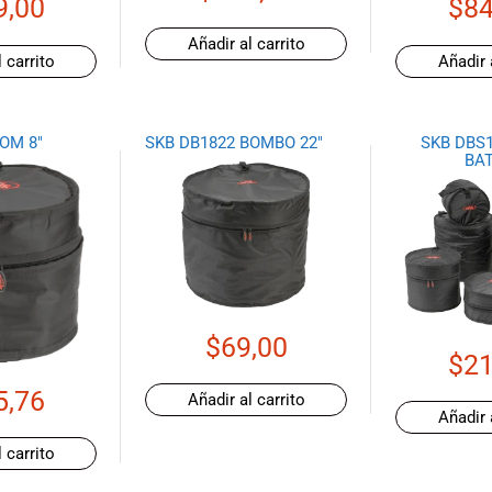
9,00
$
84
Añadir al carrito
 carrito
Añadir 
OM 8″
SKB DB1822 BOMBO 22″
SKB DBS1
BAT
$
69,00
$
21
5,76
Añadir al carrito
Añadir 
 carrito