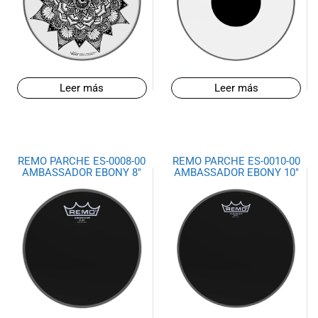
Leer más
Leer más
REMO PARCHE ES-0008-00
REMO PARCHE ES-0010-00
AMBASSADOR EBONY 8″
AMBASSADOR EBONY 10″