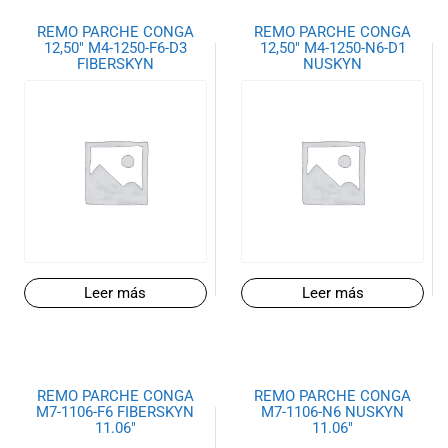
especiales
para nuestros
REMO PARCHE CONGA
REMO PARCHE CONGA
12,50″ M4-1250-F6-D3
12,50″ M4-1250-N6-D1
clientes. Ven a
FIBERSKYN
NUSKYN
visitarnos en
nuestra tienda
física en Quito,
o haz tu
compra en
línea a través
de nuestra
página web y
recibe tu
pedido en la
comodidad de
Leer más
Leer más
tu hogar.
¡Descubre el
mundo de la
música con
REMO PARCHE CONGA
REMO PARCHE CONGA
Import Music
M7-1106-F6 FIBERSKYN
M7-1106-N6 NUSKYN
Ecuador!
11.06″
11.06″