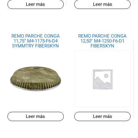
Leer más
Leer más
musicales.
Nuestro equipo
de expertos en
música está
aquí para
REMO PARCHE CONGA
REMO PARCHE CONGA
ayudarte a
11,75″ M4-1175-F6-D4
12,50″ M4-1250-F6-D1
encontrar el
SYMMTRY FIBERSKYN
FIBERSKYN
instrumento o
equipo de
audio
adecuado para
ti, y ofrecerte el
mejor servicio
al cliente
posible.
Además,
ofrecemos
Leer más
Leer más
precios
competitivos y
promociones