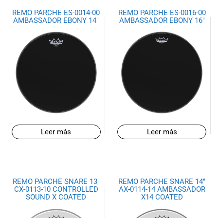
REMO PARCHE ES-0014-00
REMO PARCHE ES-0016-00
AMBASSADOR EBONY 14″
AMBASSADOR EBONY 16″
Leer más
Leer más
REMO PARCHE SNARE 13″
REMO PARCHE SNARE 14″
CX-0113-10 CONTROLLED
AX-0114-14 AMBASSADOR
SOUND X COATED
X14 COATED